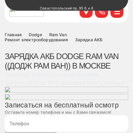
Севастопольский пр. 95 б, к.6
+7 499 495-45-76
Научный проезд д.14а к.1
+7 499 460-63-34
Главная
Dodge
Ram Van
Ремонт электрооборудования
Зарядка АКБ
ул. Удальцова, 60, к.1
+7 499 460-69-76
ЗАРЯДКА АКБ DODGE RAM VAN
((ДОДЖ РАМ ВАН)) В МОСКВЕ
Лобненская д.17 к.6
+7 499 495-49-37
Качество ремонта с пожизненной
гарантией и до 50% дешевле чем у дилера
Записаться на бесплатный осмотр
Оставьте номер телефона и мы с Вами свяжемся!