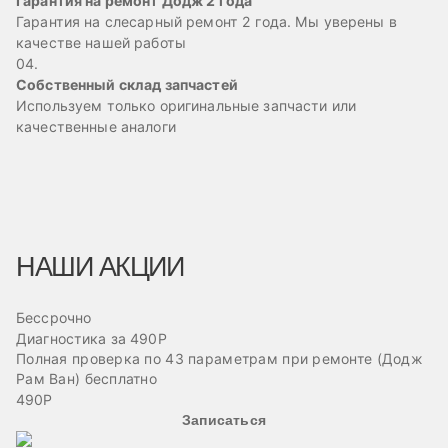
Гарантия на ремонт Додж 2 года
Гарантия на слесарный ремонт 2 года. Мы уверены в
качестве нашей работы
04.
Собственный склад запчастей
Используем только оригинальные запчасти или
качественные аналоги
НАШИ АКЦИИ
Бессрочно
Б
Диагностика за 490Р
Ре
Полная проверка по 43 параметрам при ремонте (Додж
Пр
Рам Ван) бесплатно
эв
490Р
Записаться