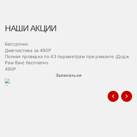
НАШИ АКЦИИ
Бессрочно
Б
Диагностика за 490Р
Ре
Полная проверка по 43 параметрам при ремонте (Додж
Пр
Рам Ван) бесплатно
эв
490Р
Записаться