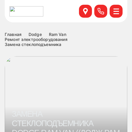
Севастопольский пр. 95 б, к.6
+7 499 495-45-76
Научный проезд д.14а к.1
+7 499 460-63-34
Главная
Dodge
Ram Van
Ремонт электрооборудования
Замена стеклоподъемника
ул. Удальцова, 60, к.1
+7 499 460-69-76
Лобненская д.17 к.6
+7 499 495-49-37
ЗАМЕНА
СТЕКЛОПОДЪЕМНИКА