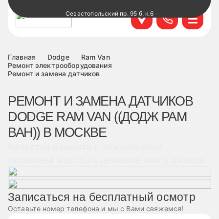
Севастопольский пр. 95 б, к.6
+7 499 495-45-76
Научный проезд д.14а к.1
+7 499 460-63-34
Главная
Dodge
Ram Van
Ремонт электрооборудования
Ремонт и замена датчиков
ул. Удальцова, 60, к.1
+7 499 460-69-76
РЕМОНТ И ЗАМЕНА ДАТЧИКОВ
Лобненская д.17 к.6
DODGE RAM VAN ((ДОДЖ РАМ
+7 499 495-49-37
ВАН)) В МОСКВЕ
Качество ремонта с пожизненной
гарантией и до 50% дешевле чем у дилера
Записаться на бесплатный осмотр
Оставьте номер телефона и мы с Вами свяжемся!