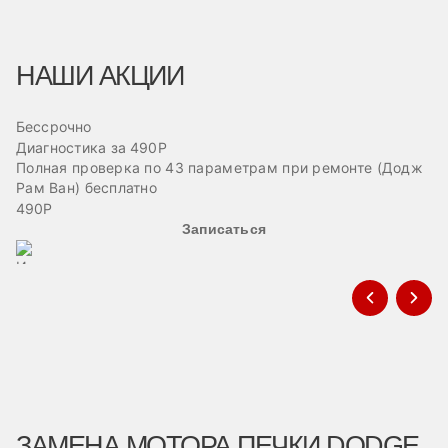
НАШИ АКЦИИ
Бессрочно
Б
Диагностика за 490Р
Ре
Полная проверка по 43 параметрам при ремонте (Додж
Пр
Рам Ван) бесплатно
эв
490Р
Записаться
ЗАМЕНА МОТОРА ПЕЧКИ DODGE