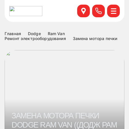
Севастопольский пр. 95 б, к.6
+7 499 495-45-76
Научный проезд д.14а к.1
+7 499 460-63-34
Главная
Dodge
Ram Van
Ремонт электрооборудования
Замена мотора печки
ул. Удальцова, 60, к.1
+7 499 460-69-76
Лобненская д.17 к.6
+7 499 495-49-37
ЗАМЕНА МОТОРА ПЕЧКИ
DODGE RAM VAN ((ДОДЖ РАМ