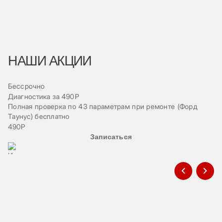
НАШИ АКЦИИ
Бессрочно
Б
Диагностика за 490Р
Ре
Полная проверка по 43 параметрам при ремонте (Форд
Пр
Таунус) бесплатно
ав
490Р
Записаться