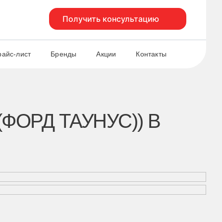
Получить консультацию
к.1
Лобненская д.17 к.6
6
+7 499 495-49-37
райс-лист
Бренды
Акции
Контакты
ФОРД ТАУНУС)) В