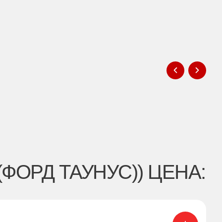
Рем
При 
ФОРД ТАУНУС)) ЦЕНА: