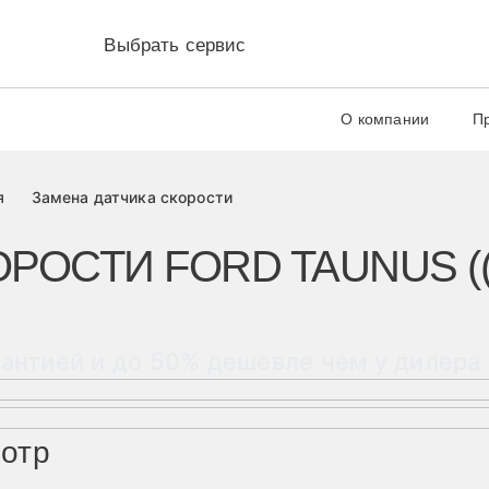
Выбрать сервис
Научный проезд д.14а к.1
ул. Удальцова, 60, 
+7 499 460-63-34
+7 499 460-69-7
О компании
П
я
Замена датчика скорости
РОСТИ FORD TAUNUS ((
рантией и до 50% дешевле чем у дилера
мотр