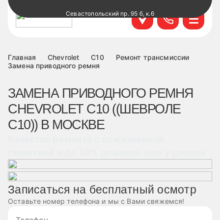
Севастопольский пр. 95 б, к.6
+7 499 495-45-76
Научный проезд д.14а к.1
+7 499 460-63-34
Главная
Chevrolet
C10
Ремонт трансмиссии
Замена приводного ремня
ул. Удальцова, 60, к.1
+7 499 460-69-76
ЗАМЕНА ПРИВОДНОГО РЕМНЯ
CHEVROLET C10 ((ШЕВРОЛЕ
Лобненская д.17 к.6
+7 499 495-49-37
С10)) В МОСКВЕ
Качество ремонта с пожизненной
гарантией и до 50% дешевле чем у дилера
Записаться на бесплатный осмотр
Оставьте номер телефона и мы с Вами свяжемся!