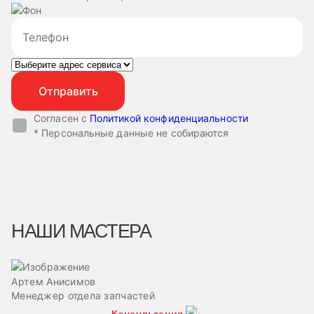
Согласен с
Политикой конфиденциальности
* Персональные данные не собираются
НАШИ МАСТЕРА
Артем Анисимов
В
Менеджер отдела запчастей
М
Консультация