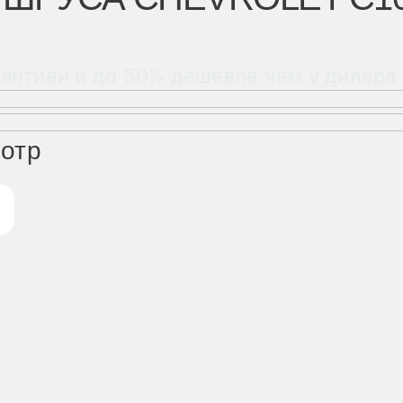
рантией и до 50% дешевле чем у дилера
мотр