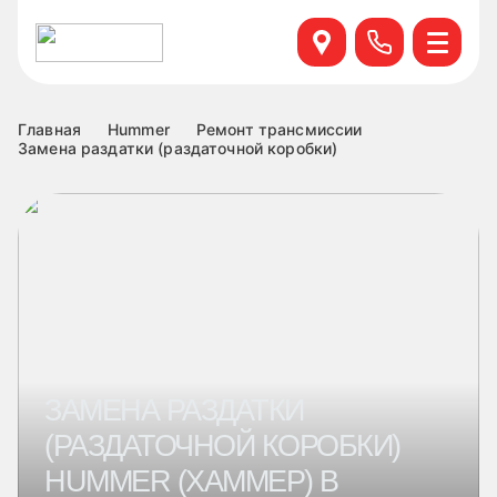
Севастопольский пр. 95 б, к.6
+7 499 495-45-76
Научный проезд д.14а к.1
+7 499 460-63-34
Главная
Hummer
Ремонт трансмиссии
Замена раздатки (раздаточной коробки)
ул. Удальцова, 60, к.1
+7 499 460-69-76
Лобненская д.17 к.6
+7 499 495-49-37
ЗАМЕНА РАЗДАТКИ
(РАЗДАТОЧНОЙ КОРОБКИ)
HUMMER (ХАММЕР) В