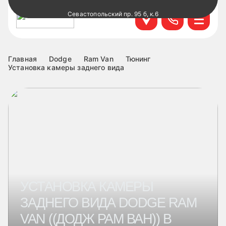
Севастопольский пр. 95 б, к.6
+7 499 495-45-76
Научный проезд д.14а к.1
+7 499 460-63-34
Главная
Dodge
Ram Van
Тюнинг
Установка камеры заднего вида
ул. Удальцова, 60, к.1
+7 499 460-69-76
Лобненская д.17 к.6
+7 499 495-49-37
УСТАНОВКА КАМЕРЫ
ЗАДНЕГО ВИДА DODGE RAM
VAN ((ДОДЖ РАМ ВАН)) В