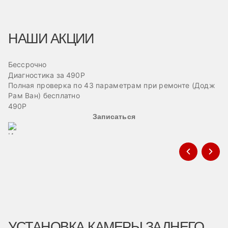
НАШИ АКЦИИ
Бессрочно
Б
Диагностика за 490Р
Ре
Полная проверка по 43 параметрам при ремонте (Додж
Пр
Рам Ван) бесплатно
эв
490Р
Записаться
УСТАНОВКА КАМЕРЫ ЗАДНЕГО