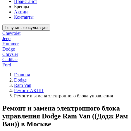
Прайс-лист
Бренды
Акции
Контакты
Получить консультацию
Chevrolet
Jeep
Hummer
Dodge
Chrysler
Cadillac
Ford
Главная
Dodge
Ram Van
Ремонт АКПП
Ремонт и замена электронного блока управления
Ремонт и замена электронного блока
управления Dodge Ram Van ((Додж Рам
Ван)) в Москве