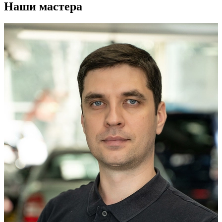
Наши мастера
М
К