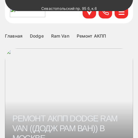
Севастопольский пр. 95 б, к.6
+7 499 495-45-76
Научный проезд д.14а к.1
+7 499 460-63-34
Главная
Dodge
Ram Van
Ремонт АКПП
ул. Удальцова, 60, к.1
+7 499 460-69-76
Лобненская д.17 к.6
+7 499 495-49-37
РЕМОНТ АКПП DODGE RAM
VAN ((ДОДЖ РАМ ВАН)) В