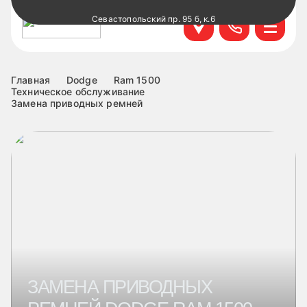
Севастопольский пр. 95 б, к.6
+7 499 495-45-76
Научный проезд д.14а к.1
+7 499 460-63-34
Главная
Dodge
Ram 1500
Техническое обслуживание
Замена приводных ремней
ул. Удальцова, 60, к.1
+7 499 460-69-76
Лобненская д.17 к.6
+7 499 495-49-37
ЗАМЕНА ПРИВОДНЫХ