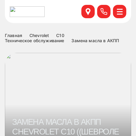
Севастопольский пр. 95 б, к.6
+7 499 495-45-76
Научный проезд д.14а к.1
+7 499 460-63-34
Главная
Chevrolet
C10
Техническое обслуживание
Замена масла в АКПП
ул. Удальцова, 60, к.1
+7 499 460-69-76
Лобненская д.17 к.6
+7 499 495-49-37
ЗАМЕНА МАСЛА В АКПП
CHEVROLET C10 ((ШЕВРОЛЕ