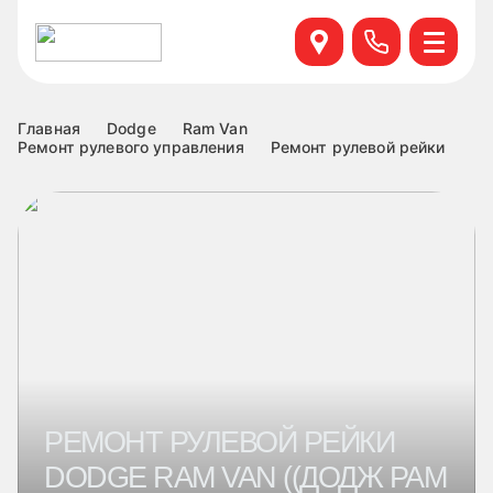
Севастопольский пр. 95 б, к.6
+7 499 495-45-76
Научный проезд д.14а к.1
+7 499 460-63-34
Главная
Dodge
Ram Van
Ремонт рулевого управления
Ремонт рулевой рейки
ул. Удальцова, 60, к.1
+7 499 460-69-76
Лобненская д.17 к.6
+7 499 495-49-37
РЕМОНТ РУЛЕВОЙ РЕЙКИ
DODGE RAM VAN ((ДОДЖ РАМ