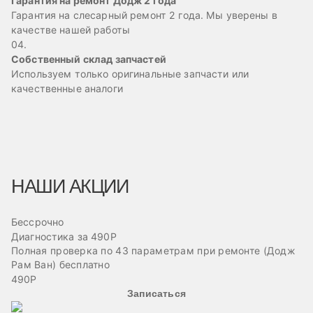
Гарантия на ремонт Додж 2 года
Гарантия на слесарный ремонт 2 года. Мы уверены в
качестве нашей работы
04.
Собственный склад запчастей
Используем только оригинальные запчасти или
качественные аналоги
НАШИ АКЦИИ
Бессрочно
Б
Диагностика за 490Р
Ре
Полная проверка по 43 параметрам при ремонте (Додж
Пр
Рам Ван) бесплатно
эв
490Р
Записаться