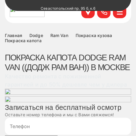
Севастопольский пр. 95 б, к.6
+7 499 495-45-76
Научный проезд д.14а к.1
+7 499 460-63-34
Главная
Dodge
Ram Van
Покраска кузова
Покраска капота
ул. Удальцова, 60, к.1
+7 499 460-69-76
ПОКРАСКА КАПОТА DODGE RAM
VAN ((ДОДЖ РАМ ВАН)) В МОСКВЕ
Лобненская д.17 к.6
+7 499 495-49-37
Качество ремонта с пожизненной
гарантией и до 50% дешевле чем у дилера
Записаться на бесплатный осмотр
Оставьте номер телефона и мы с Вами свяжемся!