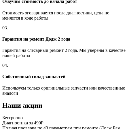
Озвучим стоимость до начала работ
Стоимость оговаривается после диагностики, цена не
меняется в ходе работы.
03.
Гарантия на ремонт Додж 2 года
Гарантия на слесарный ремонт 2 года. Мы уверены в качестве
нашей работы
04.
Собственный склад запчастей
Используем только оригинальные запчасти или качественные
аналоги
Наши акции
Бессрочно
Б
Диагностика за 490Р
Р
Полная проверка по 43 параметрам при ремонте (Додж Рам
П