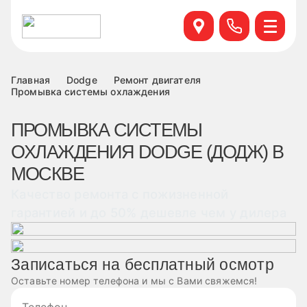
Севастопольский пр. 95 б, к.6
+7 499 495-45-76
Научный проезд д.14а к.1
+7 499 460-63-34
Главная
Dodge
Ремонт двигателя
Промывка системы охлаждения
ул. Удальцова, 60, к.1
+7 499 460-69-76
ПРОМЫВКА СИСТЕМЫ
ОХЛАЖДЕНИЯ DODGE (ДОДЖ) В
Лобненская д.17 к.6
+7 499 495-49-37
МОСКВЕ
Качество ремонта с пожизненной
гарантией и до 50% дешевле чем у дилера
Записаться на бесплатный осмотр
Оставьте номер телефона и мы с Вами свяжемся!