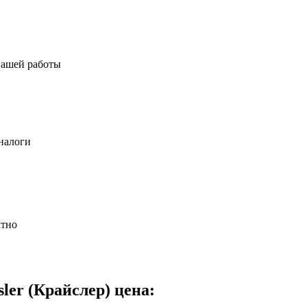
нашей работы
налоги
атно
ler (Крайслер) цена: