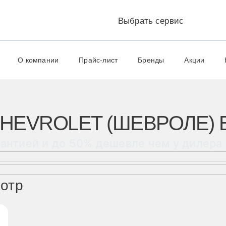
Выбрать сервис
Научный проезд д.14а к.1
ул. Удальцова, 60, 
+7 499 460-63-34
+7 499 460-69-7
О компании
Прайс-лист
Бренды
Акции
HEVROLET (ШЕВРОЛЕ) 
рантией и до 50% дешевле чем у дилера
мотр