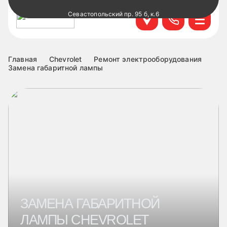
Севастопольский пр. 95 б, к.6
+7 499 495-45-76
Научный проезд д.14а к.1
+7 499 460-63-34
Главная
Chevrolet
Ремонт электрооборудования
Замена габаритной лампы
ул. Удальцова, 60, к.1
+7 499 460-69-76
Лобненская д.17 к.6
+7 499 495-49-37
ЗАМЕНА ГАБАРИТНОЙ
ЛАМПЫ CHEVROLET