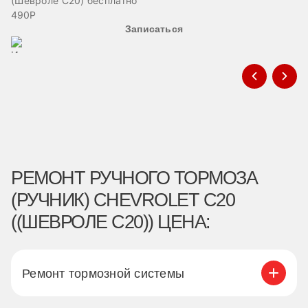
(Шевроле С20) бесплатно
эв
490Р
Записаться
РЕМОНТ РУЧНОГО ТОРМОЗА
(РУЧНИК) CHEVROLET C20
((ШЕВРОЛЕ С20)) ЦЕНА:
Ремонт тормозной системы