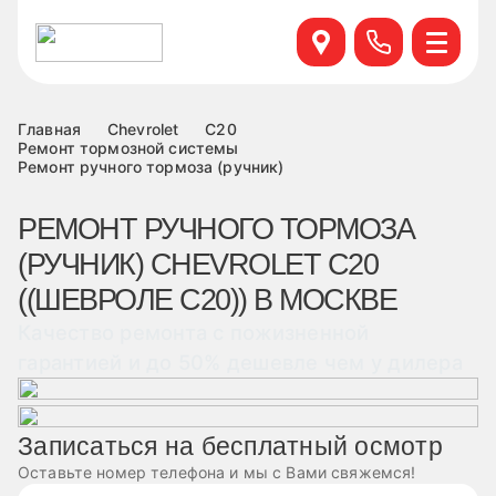
Севастопольский пр. 95 б, к.6
+7 499 495-45-76
Научный проезд д.14а к.1
+7 499 460-63-34
Главная
Chevrolet
C20
Ремонт тормозной системы
Ремонт ручного тормоза (ручник)
ул. Удальцова, 60, к.1
+7 499 460-69-76
РЕМОНТ РУЧНОГО ТОРМОЗА
Лобненская д.17 к.6
(РУЧНИК) CHEVROLET C20
+7 499 495-49-37
((ШЕВРОЛЕ С20)) В МОСКВЕ
Качество ремонта с пожизненной
гарантией и до 50% дешевле чем у дилера
Записаться на бесплатный осмотр
Оставьте номер телефона и мы с Вами свяжемся!