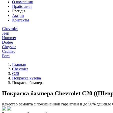
О компании
Прайс-лист
Бренды
Акции
Контакты
Chevrolet
Jeep
Hummer
Dodge
Chrysler
Cadillac
Ford
Главная
Chevrolet
C20
Покраска кузова
Покраска бампера
Покраска бампера Chevrolet C20 ((Шевр
Качество ремонта с пожизненной гарантией и до 50% дешевле 