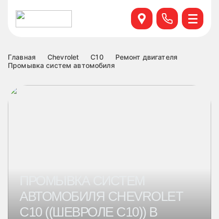
Севастопольский пр. 95 б, к.6
+7 499 495-45-76
Научный проезд д.14а к.1
+7 499 460-63-34
Главная
Chevrolet
C10
Ремонт двигателя
Промывка систем автомобиля
ул. Удальцова, 60, к.1
+7 499 460-69-76
Лобненская д.17 к.6
+7 499 495-49-37
ПРОМЫВКА СИСТЕМ
АВТОМОБИЛЯ CHEVROLET
C10 ((ШЕВРОЛЕ С10)) В